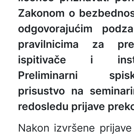
Zakonom o bezbednost
odgovorajućim podz
pravilnicima za pr
ispitivače i in
Preliminarni sp
prisustvo na semina
redosledu prijave preko 
Nakon izvršene prijave