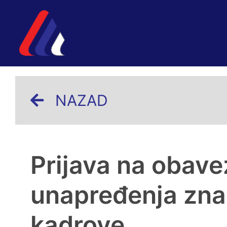
NAZAD
Prijava na obav
unapređenja znan
kadrove