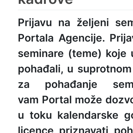
Prijavu na željeni se
Portala Agencije. Prij
seminare (teme) koje 
pohađali, u suprotnom 
za pohađanje sem
vam
Portal može dozvol
u toku kalendarske g
licence priznavati po