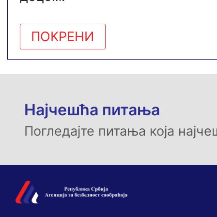
ПОКРЕНИ
Најчешћа питања
Погледајте питања која најч