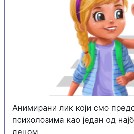
Aнимирани лик који смо пред
психолозима као један од нај
децом.