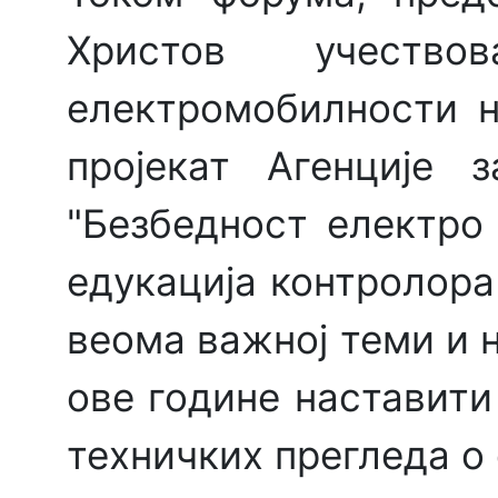
Христов учест
електромобилности н
пројекат Агенције 
"Безбедност електро 
едукација контролора
веома важној теми и н
ове године наставити
техничких прегледа о 