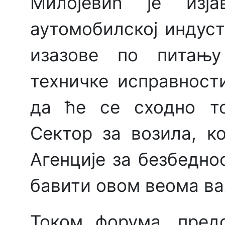
Милојевић је изј
аутомобилској индуст
изазове по питању 
техничке исправност
да ће се сходно т
Сектор за возила, к
Агенције за безбедно
бавити овом веома в
Током форума, предс