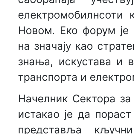
електромобилнсоти 
Новом. Еко форум је 
на значају као страт
знања, искустава и 
транспорта и електр
Начелник Сектора за
истакао је да пораст
представља кључн