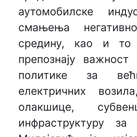
аутомобилске инду
смањења негативн
средину, као и то
препознају важност
политике за већ
електричних возил
олакшице, субв
инфраструктуру за