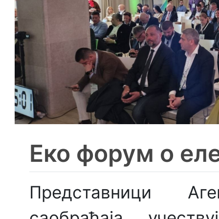
Еко форум о ел
Представници Аг
саобраћаја учест