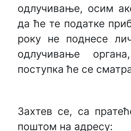
одлучивање, осим ак
да ће те податке при
року не поднесе ли
одлучивање органа
поступка ће се сматр
Захтев се, са прате
поштом на адресу: