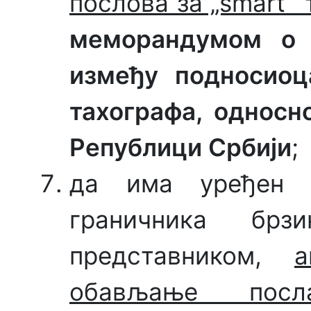
послова за „smartˮ
меморандумом о 
између подносиоц
тахографа, односн
Републици Србији
;
да има уређен 
граничника брз
представником,
а
обављање посл