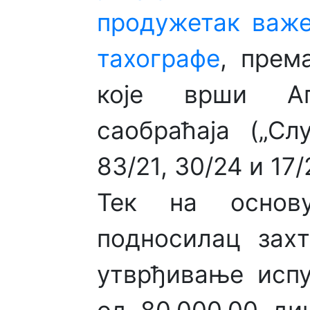
продужетак важе
тахографе
, прем
које врши Аг
саобраћаја („Сл
83/21, 30/24 и 17/
Тек на основу
подносилац захт
утврђивање испу