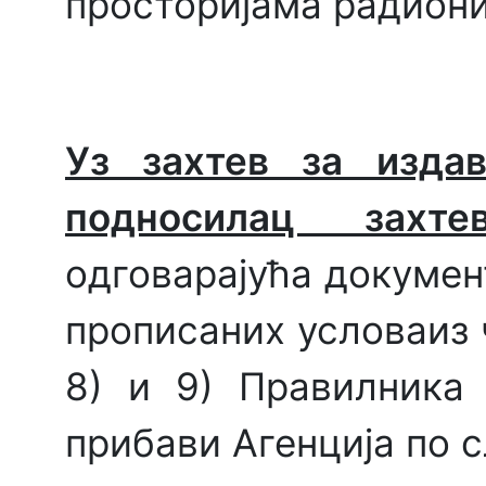
просторијама радиони
Уз захтев за изда
п
односилац захт
одговарајућа докумен
прописаних условаиз чл
8) и 9) Правилника
прибави Агенција по с