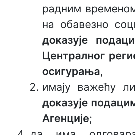
радним временом
на обавезно соц
доказује подац
Централног реги
осигурања
,
имају важећу л
доказује подаци
Агенције
;
да има одговар