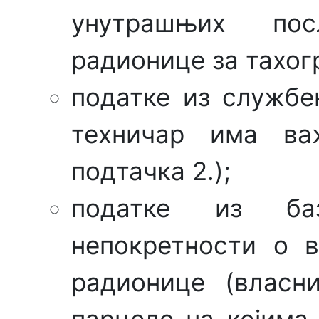
унутрашњих пос
радионице за тахогр
податке из службе
техничар има ва
подтачка 2.);
податке из баз
непокретности о 
радионице (власн