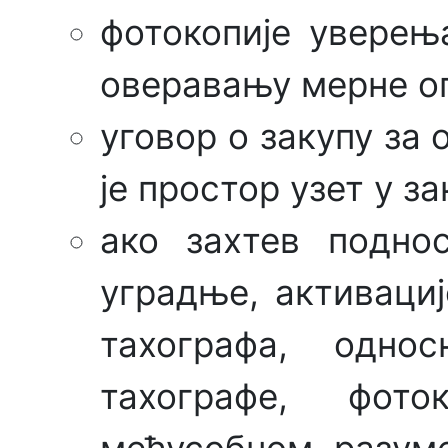
фотокопије уверењ
оверавању мерне о
уговор о закупу за 
је простор узет у за
ако захтев подно
уградње, активаци
тахографа, одно
тахографе, фот