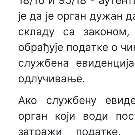
18/16 и 95/18 - ауте
је да је орган дужан 
складу са законом,
обрађује податке о ч
службена евиденција
одлучивање.
Ако службену евиде
орган који води по
затражи податке,