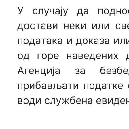
У случају да подно
достави неки или св
података и доказа или
од горе наведених 
Агенција за безбе
прибављати податке 
води службена евиден