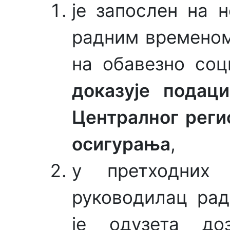
је запослен на 
радним временом
на обавезно соц
доказује подац
Централног реги
осигурања
,
у претходних
руководилац рад
је одузета до