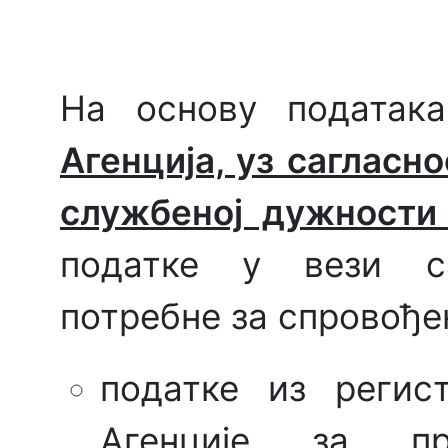
На основу података
Агенција, уз сагласн
службеној дужности
податке у вези с
потребне за спровођењ
податке из регис
Агенције за пр