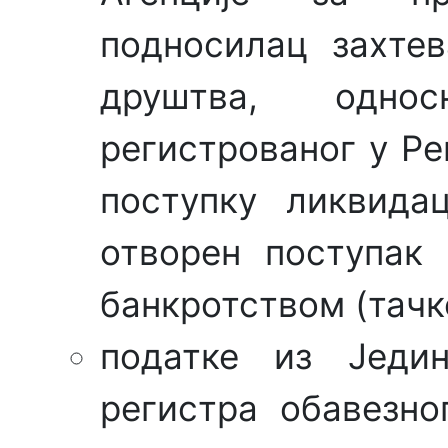
подносилац захте
друштва, однос
регистрованог у Ре
поступку ликвида
отворен поступак 
банкротством (тачке 
податке из Једин
регистра обавезно