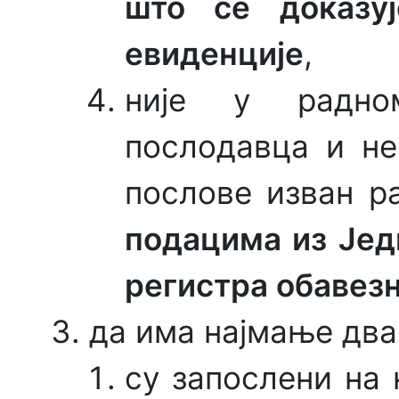
што се доказу
евиденције
,
није у радно
послодавца и не
послове изван р
подацима из Јед
регистра обавез
да има најмање два
су запослени на