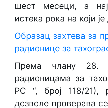
шест месеци, а нај
истека рока на који је
Образац захтева за 
радионице за тахогра
Према члану 28. 
радионицама за тахо
РС “, број 118/21)
дозволе проверава се