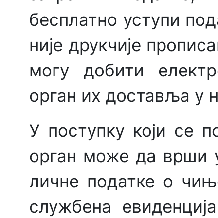
бесплатно уступи пода
није друкчије пропис
могу добити електр
орган их доставља у н
У поступку који се п
орган може да врши 
личне податке о чињ
службена евиденција