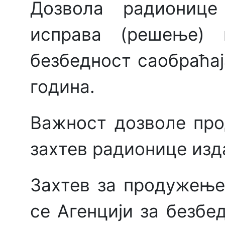
Дозвола радионице
исправа (решење) к
безбедност саобраћа
година.
Важност дозволе про
захтев радионице изда
Захтев за продужењ
се Агенцији за безбед