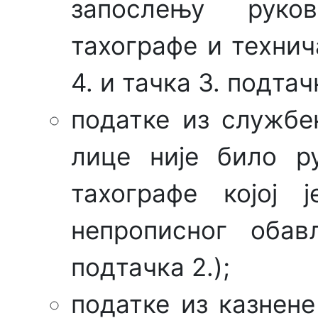
запослењу руко
тахографе и технича
4. и тачка 3. подтачк
податке из службе
лице није било р
тахографе којој 
непрописног обав
подтачка 2.);
податке из казнен