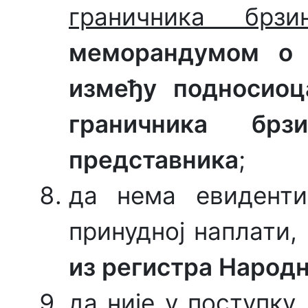
граничника брзи
меморандумом о 
између подносиоц
граничника брз
представника
;
да нема евиденти
принудној наплати,
из регистра Народн
да није у поступку