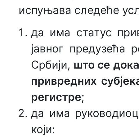
испуњава следеће усл
да има статус при
јавног предузећа 
Србији,
што се дока
привредних субјек
регистре
;
да има руководиоц
који: