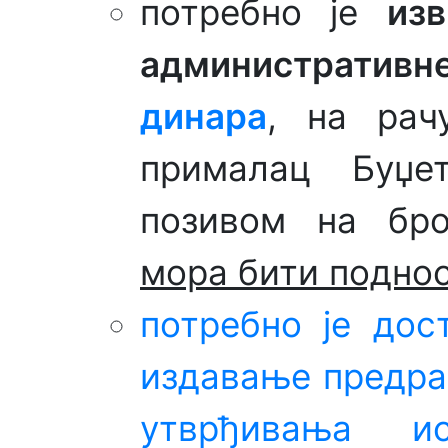
потребно је
из
административне
динара
, на рач
прималац Буџе
позивом на бро
мора бити подно
потребно је дос
издавање предрач
утврђивања и