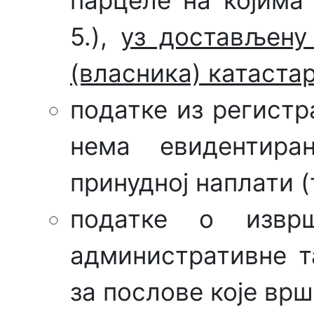
парцеле на којима 
5.),
уз достављену
(власника) катаста
податке из регистр
нема евидентир
принудној наплати (т
податке о изврш
административне т
за послове које врши