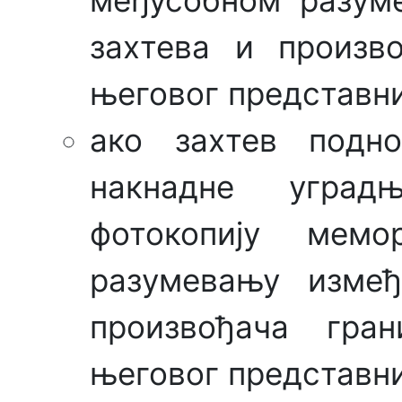
међусобном разум
захтева и произв
његовог представни
ако захтев подн
накнадне уград
фотокопију мем
разумевању измеђ
произвођача гран
његовог представни