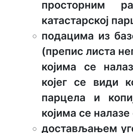
просторним ра
катастарској пар
подацима из баз
(препис листа не
којима се налаз
којег се види к
парцела и копи
којима се налазе
достављањем уго