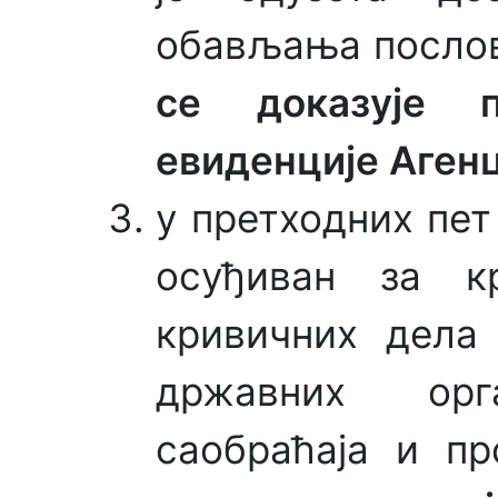
обављања послова
се доказује 
евиденције Аген
у претходних пет
осуђиван за к
кривичних дела 
државних орг
саобраћаја и пр