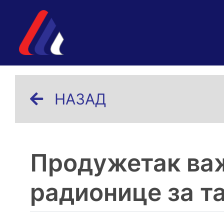
НАЗАД
Продужетак ва
радионице за т