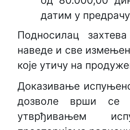
од 80.000,00 ди
датим у предрачу
Подносилац захтева
наведе и све измење
које утичу на продуж
Доказивање испуњено
дозволе врши се 
утврђивањем ис