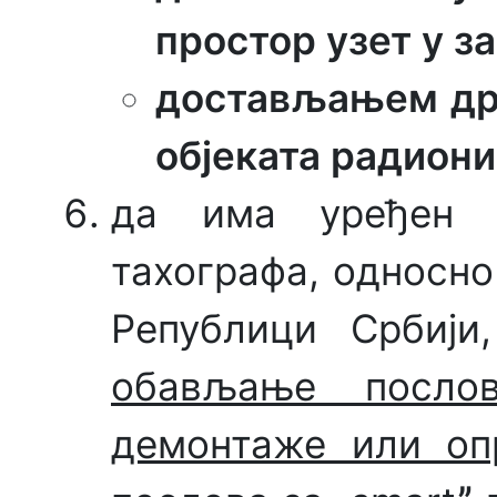
простор узет у за
достављањем дру
објеката радиони
да има уређен 
тахографа, односн
Републици Србиј
обављање послов
демонтаже или оп