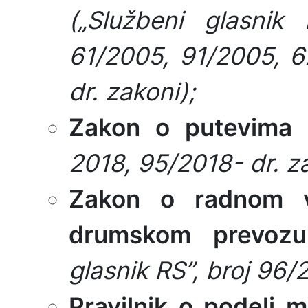
(„Službeni glasnik
61/2005, 91/2005, 6
dr. zakoni);
Zakon o putevima
2018, 95/2018- dr. z
Zakon o radnom v
drumskom prevozu
glasnik RS”, broj 96/
Pravilnik o podeli mo