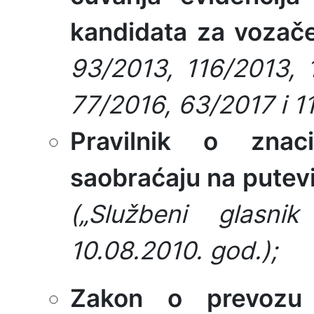
kandidata za voza
93/2013, 116/2013, 
77/2016, 63/2017 i 1
Pravilnik o zna
saobraćaju na putevi
(„Službeni glasn
10.08.2010. god.);
Zakon o prevozu