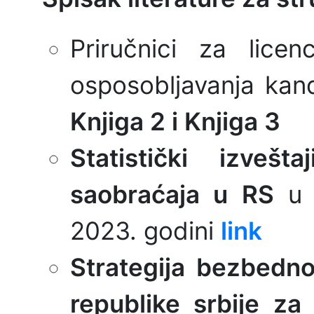
Priručnici za lice
osposobljavanja kan
Knjiga 2 i Knjiga 3
Statistički izveš
saobraćaja u RS
u
2023. godini
link
Strategija bezbedno
republike srbije z