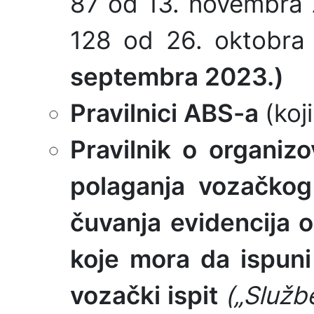
87 od 13. novembra 
128 od 26. oktobra
septembra 2023.)
Pravilnici
ABS-a
(koj
Pravilnik o organiz
polaganja vozačkog 
čuvanja evidencija 
koje mora da ispuni
vozački ispit
(„Služb